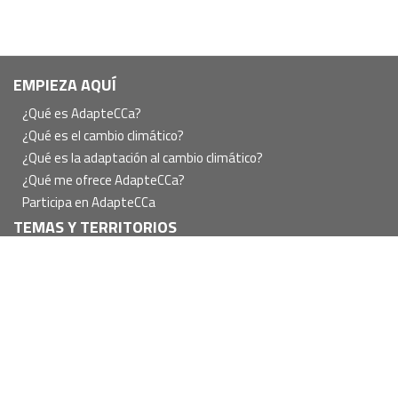
Navegación
EMPIEZA AQUÍ
principal
¿Qué es AdapteCCa?
¿Qué es el cambio climático?
¿Qué es la adaptación al cambio climático?
¿Qué me ofrece AdapteCCa?
Participa en AdapteCCa
TEMAS Y TERRITORIOS
POLÍTICAS, PLANES Y PROGRAMAS
Internacional
Unión Europea
Nacional
Comunidades Autónomas
Local