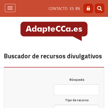
Pasar
Menú
CONTACTO
ES
EN
al
Toggle
Buscar
Busca
contenido
navigation
de
principal
cabecera
[contacto]
Buscador de recursos divulgativos
Búsqueda
Tipo de recurso