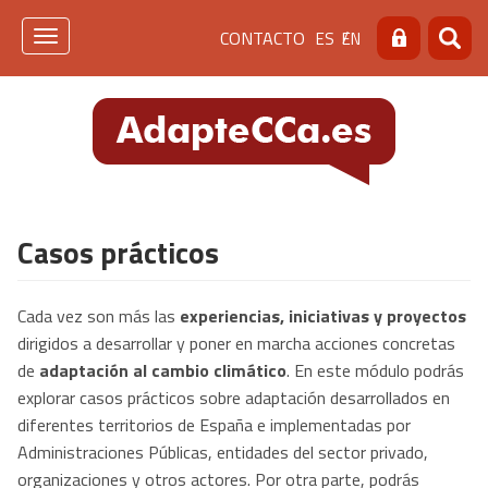
Pasar
Menú
CONTACTO
ES
EN
al
Toggle
Buscar
Busca
contenido
navigation
de
principal
cabecera
[contacto]
Casos prácticos
Cada vez son más las
experiencias, iniciativas y proyectos
dirigidos a desarrollar y poner en marcha acciones concretas
de
adaptación al cambio climático
. En este módulo podrás
explorar casos prácticos sobre adaptación desarrollados en
diferentes territorios de España e implementadas por
Administraciones Públicas, entidades del sector privado,
organizaciones y otros actores. Por otra parte, podrás