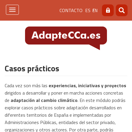
Pasar
Menú
CONTACTO
ES
EN
al
Toggle
Buscar
Busca
contenido
navigation
de
principal
cabecera
[contacto]
Casos prácticos
Cada vez son más las
experiencias, iniciativas y proyectos
dirigidos a desarrollar y poner en marcha acciones concretas
de
adaptación al cambio climático
. En este módulo podrás
explorar casos prácticos sobre adaptación desarrollados en
diferentes territorios de España e implementadas por
Administraciones Públicas, entidades del sector privado,
organizaciones y otros actores. Por otra parte, podrás