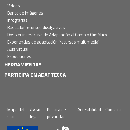
Vídeos
Banco de imágenes
Infografías
Buscador recursos divulgativos
Dossier interactivo de Adaptación al Cambio Climático
Experiencias de adaptación (recursos multimedia)
Aula virtual
Exposiciones
HERRAMIENTAS
PARTICIPA EN ADAPTECCA
Pie
Mapa del
Aviso
Política de
Accesibilidad
Contacto
de
sitio
legal
privacidad
página