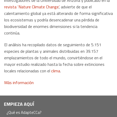
investigadores de la Universidad de Arizona y publicado en la
revista ‘Nature Climate Change’
, advierte de que el
calentamiento global ya está alterando de forma significativa
los ecosistemas y podría desencadenar una pérdida de
biodiversidad de enormes dimensiones si la tendencia
continúa.
El análisis ha recopilado datos de seguimiento de 5.151
especies de plantas y animales distribuidas en 39.157
emplazamientos de todo el mundo, convirtiéndose en el
mayor estudio realizado hasta la fecha sobre extinciones
locales relacionadas con el
clima
.
Más información
Navegación
EMPIEZA AQUÍ
principal
¿Qué es AdapteCCa?