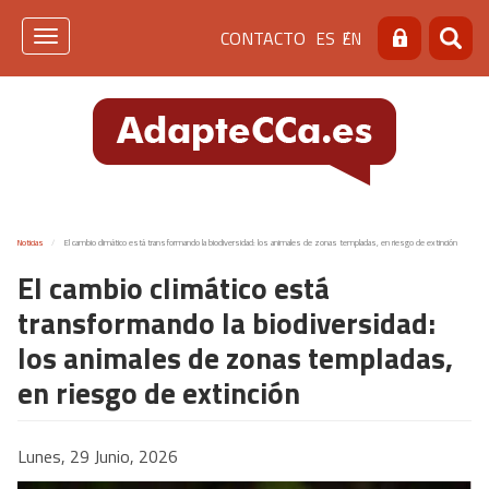
Pasar
Menú
CONTACTO
ES
EN
al
Toggle
Buscar
Busca
contenido
navigation
de
principal
cabecera
[contacto]
Noticias
El cambio climático está transformando la biodiversidad: los animales de zonas templadas, en riesgo de extinción
El cambio climático está
transformando la biodiversidad:
los animales de zonas templadas,
en riesgo de extinción
Lunes, 29 Junio, 2026