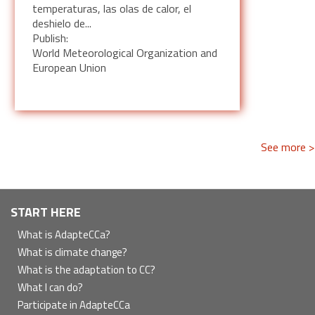
temperaturas, las olas de calor, el
deshielo de...
Publish:
World Meteorological Organization and
European Union
See more >
Navegación
START HERE
principal
What is AdapteCCa?
What is climate change?
What is the adaptation to CC?
What I can do?
Participate in AdapteCCa