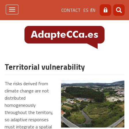
Skip
Menú
CONTACT
ES
EN
to
Toggle
Search
Searc
main
navigation
de
content
cabecera
[contacto]
Territorial vulnerability
The risks derived from
climate change are not
distributed
homogeneously
throughout the territory,
so adaptive responses
must integrate a spatial