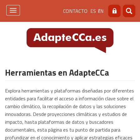
Pasar
Menú
CONTACTO
ES
EN
al
Toggle
Buscar
Busca
contenido
navigation
de
principal
cabecera
[contacto]
Herramientas en AdapteCCa
Explora herramientas y plataformas diseñadas por diferentes
entidades para facilitar el acceso a información clave sobre el
cambio climático, la recopilación de datos y las soluciones
innovadoras. Desde proyecciones climáticas y estudios de
impacto, hasta plataformas de datos y buscadores
documentales, esta página es tu punto de partida para
profundizar en el conocimiento y aplicar estrategias eficaces