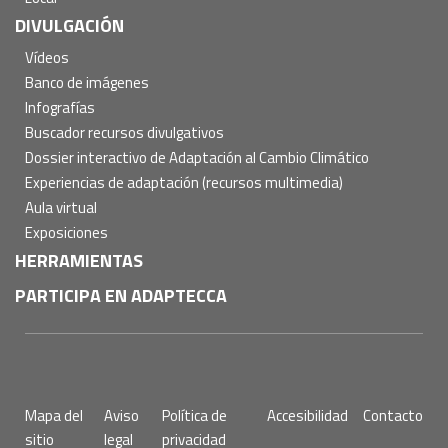
DIVULGACIÓN
Vídeos
Banco de imágenes
Infografías
Buscador recursos divulgativos
Dossier interactivo de Adaptación al Cambio Climático
Experiencias de adaptación (recursos multimedia)
Aula virtual
Exposiciones
HERRAMIENTAS
PARTICIPA EN ADAPTECCA
Pie
Mapa del
Aviso
Política de
Accesibilidad
Contacto
de
sitio
legal
privacidad