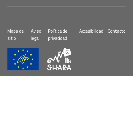
Pie
Mapa del
Aviso
Política de
Accesibilidad
Contacto
de
sitio
legal
privacidad
página