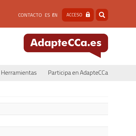
Menú
CONTACTO
ACCESO
ES
EN
Buscar
Buscar
de
cabecera
[contacto]
Herramientas
Participa en AdapteCCa