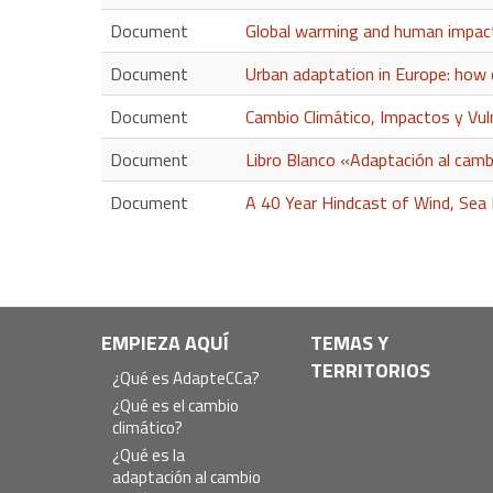
Document
Global warming and human impacts
Document
Urban adaptation in Europe: how 
Document
Cambio Climático, Impactos y Vul
Document
Libro Blanco «Adaptación al camb
Document
A 40 Year Hindcast of Wind, Sea
Navegación
EMPIEZA AQUÍ
TEMAS Y
TERRITORIOS
principal
¿Qué es AdapteCCa?
¿Qué es el cambio
climático?
¿Qué es la
adaptación al cambio