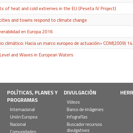
 of heat and cold extremes in the EU (Peseta IV Project)
cities and towns respond to climate change
nerabilidad en Europa 2016
io climático: Hacia un marco europeo de actuación» COM(2009) 147
 Level and Waves in European Waters
POLÍTICAS, PLANES Y
DIVULGACIÓN
HERR
PROGRAMAS
Vídeos
Internacional
Banco de imágenes
Unión Europea
Infografías
Nacional
Buscador recursos
divulgativos
Comunidades