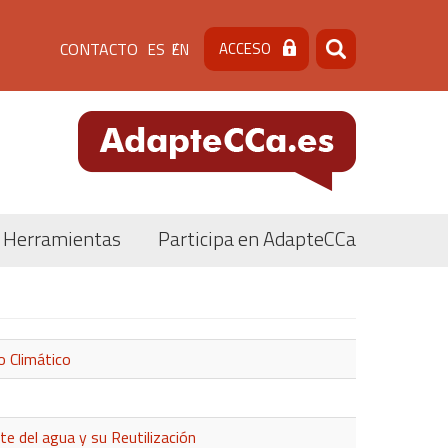
Menú
CONTACTO
ACCESO
ES
EN
Buscar
Buscar
de
cabecera
[contacto]
Herramientas
Participa en AdapteCCa
o Climático
e del agua y su Reutilización