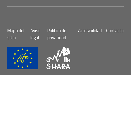
Pie
Mapa del
Aviso
Política de
Accesibilidad
Contacto
de
sitio
legal
privacidad
página