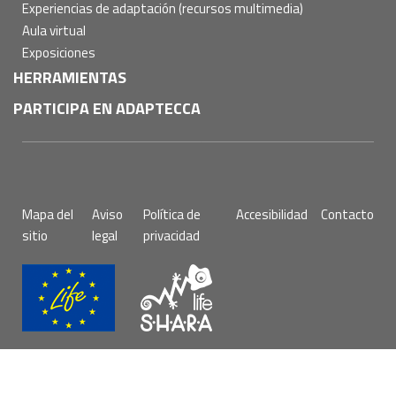
Experiencias de adaptación (recursos multimedia)
Aula virtual
Exposiciones
HERRAMIENTAS
PARTICIPA EN ADAPTECCA
Pie
Mapa del
Aviso
Política de
Accesibilidad
Contacto
de
sitio
legal
privacidad
página