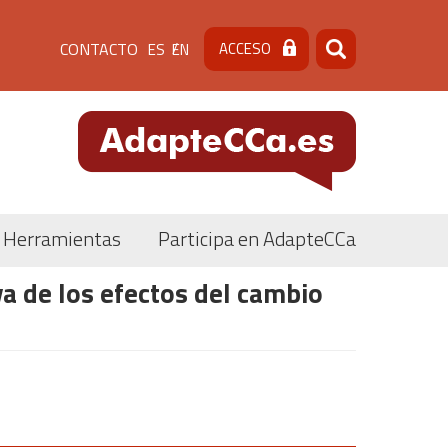
Menú
CONTACTO
ACCESO
ES
EN
Buscar
Buscar
de
cabecera
[contacto]
Herramientas
Participa en AdapteCCa
a de los efectos del cambio