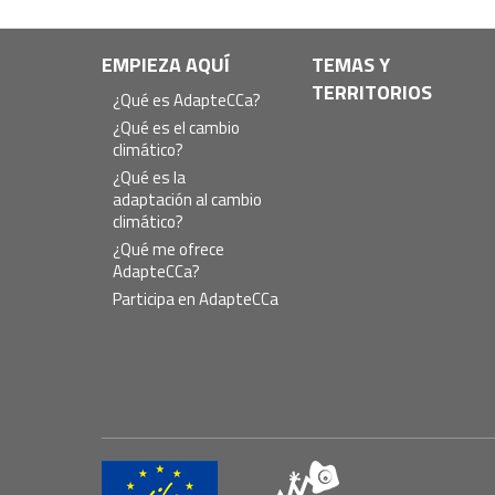
Navegación
EMPIEZA AQUÍ
TEMAS Y
TERRITORIOS
principal
¿Qué es AdapteCCa?
¿Qué es el cambio
climático?
¿Qué es la
adaptación al cambio
climático?
¿Qué me ofrece
AdapteCCa?
Participa en AdapteCCa