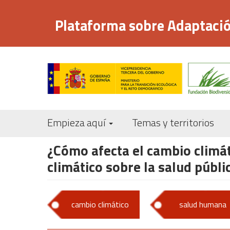
Pasar
al
Plataforma sobre Adaptació
contenido
principal
Empieza aquí
Temas y territorios
¿Cómo afecta el cambio climát
climático sobre la salud públic
cambio climático
salud humana