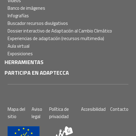
Vídeos
Banco de imágenes
Infografías
Buscador recursos divulgativos
Dossier interactivo de Adaptación al Cambio Climático
Experiencias de adaptación (recursos multimedia)
Aula virtual
Exposiciones
HERRAMIENTAS
PARTICIPA EN ADAPTECCA
Pie
Mapa del
Aviso
Política de
Accesibilidad
Contacto
de
sitio
legal
privacidad
página