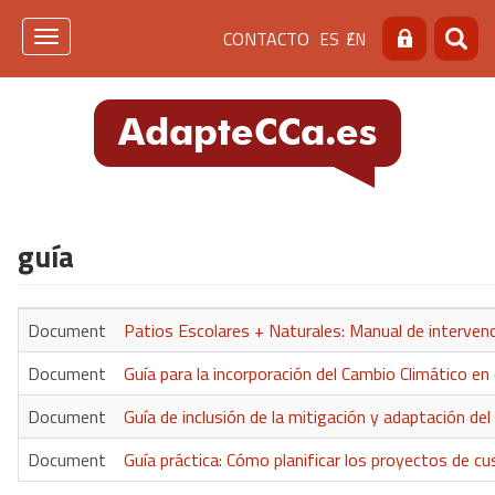
Pasar
Menú
CONTACTO
ES
EN
al
Toggle
Buscar
Busca
contenido
navigation
de
principal
cabecera
[contacto]
guía
Document
Patios Escolares + Naturales: Manual de intervenc
Document
Guía para la incorporación del Cambio Climático e
Document
Guía de inclusión de la mitigación y adaptación del
Document
Guía práctica: Cómo planificar los proyectos de c