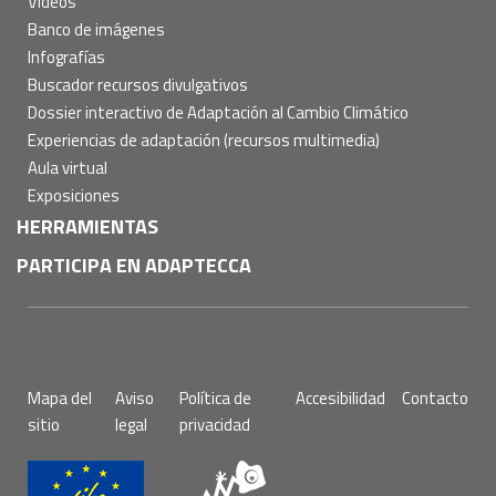
Vídeos
Banco de imágenes
Infografías
Buscador recursos divulgativos
Dossier interactivo de Adaptación al Cambio Climático
Experiencias de adaptación (recursos multimedia)
Aula virtual
Exposiciones
HERRAMIENTAS
PARTICIPA EN ADAPTECCA
Pie
Mapa del
Aviso
Política de
Accesibilidad
Contacto
de
sitio
legal
privacidad
página