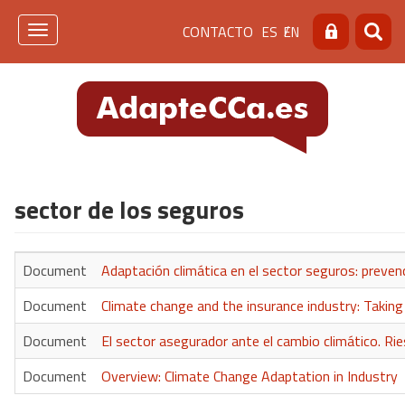
Pasar
Menú
CONTACTO
ES
EN
al
Toggle
Buscar
Busca
contenido
navigation
de
principal
cabecera
[contacto]
sector de los seguros
Document
Adaptación climática en el sector seguros: preven
Document
Climate change and the insurance industry: Taking
Document
El sector asegurador ante el cambio climático. R
Document
Overview: Climate Change Adaptation in Industry