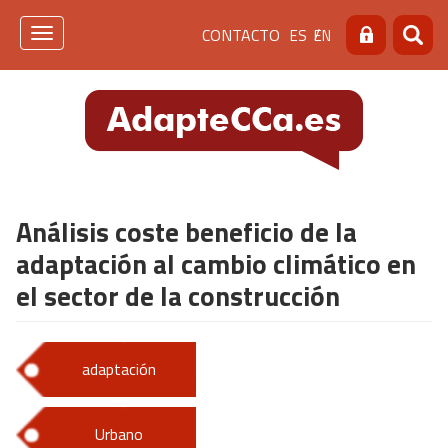
Pasar
Menú
CONTACTO
ES
EN
al
Toggle
Buscar
Busca
contenido
navigation
de
principal
cabecera
[contacto]
Análisis coste beneficio de la
adaptación al cambio climático en
el sector de la construcción
adaptación
Urbano