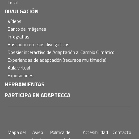
Local
DIVULGACIÓN
Vídeos
Banco de imágenes
Infografías
Buscador recursos divulgativos
Dossier interactivo de Adaptación al Cambio Climático
Experiencias de adaptación (recursos multimedia)
Aula virtual
Exposiciones
HERRAMIENTAS
PARTICIPA EN ADAPTECCA
Pie
Mapa del
Aviso
Política de
Accesibilidad
Contacto
de