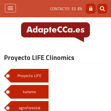
Pasar
Menú
CONTACTO
ES
EN
al
Toggle
Buscar
Busca
contenido
navigation
de
principal
cabecera
[contacto]
Proyecto LIFE Clinomics
Proyecto LIFE
turismo
agroforestal