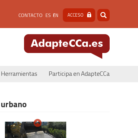
Menú
CONTACTO
ACCESO
ES
EN
Buscar
Buscar
de
cabecera
[contacto]
Herramientas
Participa en AdapteCCa
o urbano