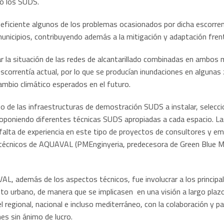
do los SUDS.
iciente algunos de los problemas ocasionados por dicha escorrentí
 municipios, contribuyendo además a la mitigación y adaptación fren
iar la situación de las redes de alcantarillado combinadas en ambo
scorrentía actual, por lo que se producían inundaciones en algunas
ambio climático esperados en el futuro.
ipo de las infraestructuras de demostración SUDS a instalar, selecc
oponiendo diferentes técnicas SUDS apropiadas a cada espacio. Las
 falta de experiencia en este tipo de proyectos de consultores y e
os técnicos de AQUAVAL (PMEnginyeria, predecesora de Green Blue M
L, además de los aspectos técnicos, fue involucrar a los principal
nto urbano, de manera que se implicasen en una visión a largo plazo
l regional, nacional e incluso mediterráneo, con la colaboración y 
es sin ánimo de lucro.