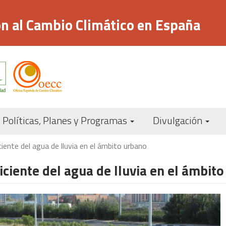
n al Cambio Climático en España
Navegación
Políticas, Planes y Programas
Divulgación
principal
nte del agua de lluvia en el ámbito urbano
ciente del agua de lluvia en el ámbit