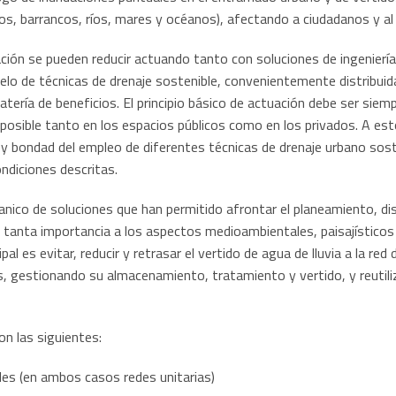
oyos, barrancos, ríos, mares y océanos), afectando a ciudadanos y a
ación se pueden reducir actuando tanto con soluciones de ingenierí
lo de técnicas de drenaje sostenible, convenientemente distribuida
tería de beneficios. El principio básico de actuación debe ser siempr
a posible tanto en los espacios públicos como en los privados. A 
a y bondad del empleo de diferentes técnicas de drenaje urbano sost
ndiciones descritas.
ico de soluciones que han permitido afrontar el planeamiento, di
tanta importancia a los aspectos medioambientales, paisajísticos y
pal es evitar, reducir y retrasar el vertido de agua de lluvia a la re
as, gestionando su almacenamiento, tratamiento y vertido, y reuti
n las siguientes:
es (en ambos casos redes unitarias)