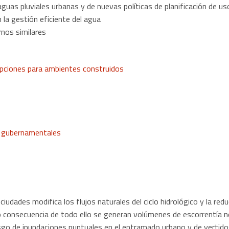
guas pluviales urbanas y de nuevas políticas de planificación de u
 la gestión eficiente del agua
nos similares
y opciones para ambientes construidos
 y gubernamentales
ciudades modifica los flujos naturales del ciclo hidrológico y la re
omo consecuencia de todo ello se generan volúmenes de escorrentía
sgo de inundaciones puntuales en el entramado urbano y de vertid