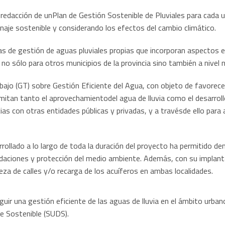
 redacción de unPlan de Gestión Sostenible de Pluviales para cada u
enaje sostenible y considerando los efectos del cambio climático.
 de gestión de aguas pluviales propias que incorporan aspectos ed
 no sólo para otros municipios de la provincia sino también a nivel n
abajo (GT) sobre Gestión Eficiente del Agua, con objeto de favorec
itan tanto el aprovechamientodel agua de lluvia como el desarroll
ias con otras entidades públicas y privadas, y a travésde ello para 
rollado a lo largo de toda la duración del proyecto ha permitido d
undaciones y protección del medio ambiente. Además, con su implan
za de calles y/o recarga de los acuíferos en ambas localidades.
r una gestión eficiente de las aguas de lluvia en el ámbito urbano
e Sostenible (SUDS).