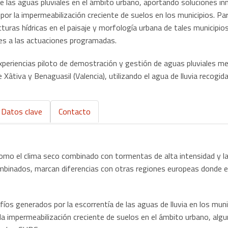
e las aguas pluviales en el ámbito urbano, aportando soluciones i
 por la impermeabilización creciente de suelos en los municipios. Pa
turas hídricas en el paisaje y morfología urbana de tales municipio
les a las actuaciones programadas.
experiencias piloto de demostración y gestión de aguas pluviales
e Xàtiva y Benaguasil (Valencia), utilizando el agua de lluvia recogi
Datos clave
Contacto
 como el clima seco combinado con tormentas de alta intensidad y l
mbinados, marcan diferencias con otras regiones europeas donde e
fíos generados por la escorrentía de las aguas de lluvia en los mu
 la impermeabilización creciente de suelos en el ámbito urbano, a