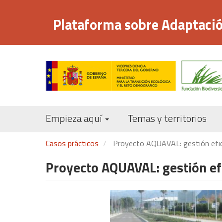
Pasar
al
Plataforma sobre Adaptació
contenido
principal
Empieza aquí
Temas y territorios
Casos prácticos
Proyecto AQUAVAL: gestión eficie
Proyecto AQUAVAL: gestión efi