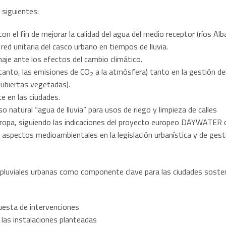
 siguientes:
con el fin de mejorar la calidad del agua del medio receptor (ríos Alba
red unitaria del casco urbano en tiempos de lluvia.
naje ante los efectos del cambio climático.
 tanto, las emisiones de CO
a la atmósfera) tanto en la gestión d
2
cubiertas vegetadas).
ce en las ciudades.
 natural “agua de lluvia” para usos de riego y limpieza de calles
uropa, siguiendo las indicaciones del proyecto europeo DAYWATER 
n aspectos medioambientales en la legislación urbanística y de gesti
luviales urbanas como componente clave para las ciudades sosteni
puesta de intervenciones
 las instalaciones planteadas