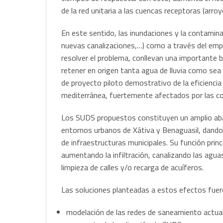
de la red unitaria a las cuencas receptoras (arr
En este sentido, las inundaciones y la contamin
nuevas canalizaciones,…) como a través del empe
resolver el problema, conllevan una importante ba
retener en origen tanta agua de lluvia como se
de proyecto piloto demostrativo de la eficienci
mediterránea, fuertemente afectados por las co
Los SUDS propuestos constituyen un amplio aban
entornos urbanos de Xátiva y Benaguasil, dando 
de infraestructuras municipales. Su función princi
aumentando la infiltración, canalizando las agu
limpieza de calles y/o recarga de acuíferos.
Las soluciones planteadas a estos efectos fuero
modelación de las redes de saneamiento actual