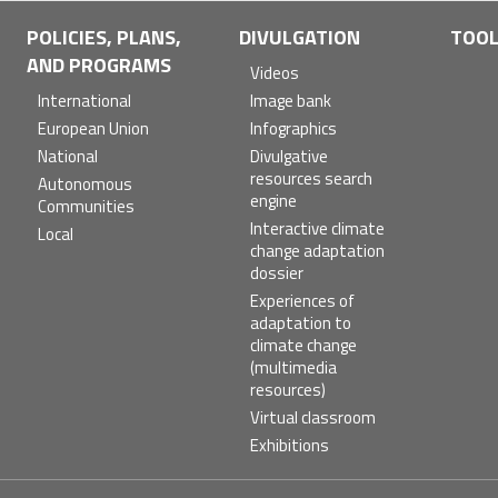
POLICIES, PLANS,
DIVULGATION
TOO
AND PROGRAMS
Videos
International
Image bank
European Union
Infographics
National
Divulgative
resources search
Autonomous
engine
Communities
Interactive climate
Local
change adaptation
dossier
Experiences of
adaptation to
climate change
(multimedia
resources)
Virtual classroom
Exhibitions