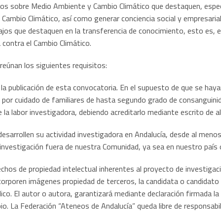
jos sobre Medio Ambiente y Cambio Climático que destaquen, especí
 Cambio Climático, así como generar conciencia social y empresarial
bajos que destaquen en la transferencia de conocimiento, esto es, e
a contra el Cambio Climático.
eúnan los siguientes requisitos:
 publicación de esta convocatoria. En el supuesto de que se hayan
o por cuidado de familiares de hasta segundo grado de consanguini
de la labor investigadora, debiendo acreditarlo mediante escrito de a
 desarrollen su actividad investigadora en Andalucía, desde al meno
investigación fuera de nuestra Comunidad, ya sea en nuestro país o
rechos de propiedad intelectual inherentes al proyecto de investigac
corporen imágenes propiedad de terceros, la candidata o candidato
lico. El autor o autora, garantizará mediante declaración firmada la
opio. La Federación “Ateneos de Andalucía” queda libre de responsab