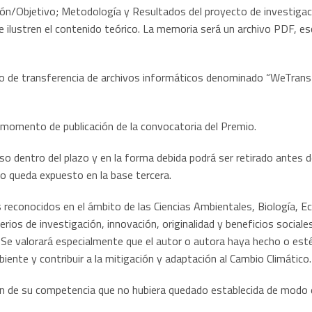
ción/Objetivo; Metodología y Resultados del proyecto de investigaci
e ilustren el contenido teórico. La memoria será un archivo PDF, 
io de transferencia de archivos informáticos denominado “WeTransfe
el momento de publicación de la convocatoria del Premio.
o dentro del plazo y en la forma debida podrá ser retirado antes de 
o queda expuesto en la base tercera.
reconocidos en el ámbito de las Ciencias Ambientales, Biología, Eco
rios de investigación, innovación, originalidad y beneficios social
 Se valorará especialmente que el autor o autora haya hecho o est
ente y contribuir a la mitigación y adaptación al Cambio Climático.
ión de su competencia que no hubiera quedado establecida de modo e