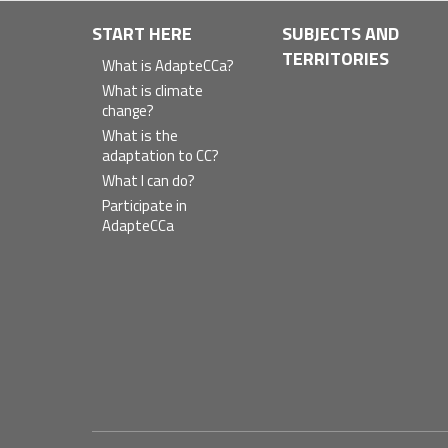
Navegación
START HERE
SUBJECTS AND
TERRITORIES
principal
What is AdapteCCa?
What is climate
change?
What is the
adaptation to CC?
What I can do?
Participate in
AdapteCCa