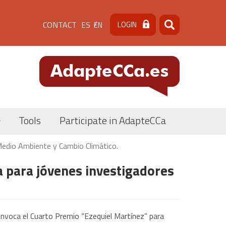
Menú
CONTACT
LOGIN
ES
EN
Search
Search
de
cabecera
[contacto]
Tools
Participate in AdapteCCa
Medio Ambiente y Cambio Climático.
a para jóvenes investigadores
nvoca el Cuarto Premio “Ezequiel Martínez” para