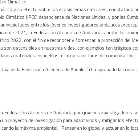
io Climático.
ático y su efecto sobre los ecosistemas naturales, constatado por 
o Climático (IPCC) dependiente de Naciones Unidas, y por las Cumbr
ar inquietudes entre los jóvenes investigadores andaluces preocupa
rzo de 2021, la Federación Ateneos de Andalucía, aprobó la convoca
ico 2022, con el fin de reconocer y fomentar la protección del Me
 ya son ostensibles en nuestras vidas, con ejemplos tan trágicos c
daños materiales en pueblos, e infraestructuras de comunicación.
ectiva de la Federación Ateneos de Andalucía ha aprobado la Convoca
 la Federación Ateneos de Andalucía para jóvenes investigadores so
n un proyecto de investigación para adaptarnos y mitigar los efecto
cando la máxima ambiental: “Pensar en lo global y actuar en lo local