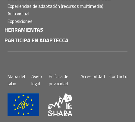
Experiencias de adaptación (recursos multimedia)
Aula virtual
Exposiciones
HERRAMIENTAS
PARTICIPA EN ADAPTECCA
Pie
Mapa del
Aviso
Política de
Accesibilidad
Contacto
de
sitio
legal
privacidad
página