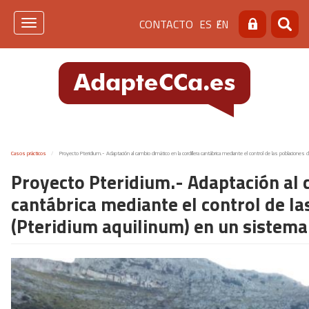
Pasar
Menú
CONTACTO
ES
EN
al
Toggle
Buscar
Busca
contenido
navigation
de
principal
cabecera
[contacto]
Casos prácticos
Proyecto Pteridium.- Adaptación al cambio climático en la cordillera cantábrica mediante el control de las poblacion
Proyecto Pteridium.- Adaptación al c
cantábrica mediante el control de l
(Pteridium aquilinum) en un sistema