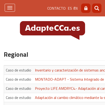
Pasar
Menú
CONTACTO
ES
EN
al
Toggle
Buscar
Busca
contenido
navigation
de
principal
cabecera
[contacto]
Regional
Caso de estudio
Inventario y caracterización de sistemas an
Caso de estudio
MONTADO-ADAPT - Sistema Integrado de Ges
Caso de estudio
Proyecto LIFE AMDRYC4.- Adaptación al camb
Caso de estudio
Adaptación al cambio climático mediante la 