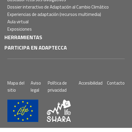
Dossier interactivo de Adaptación al Cambio Climático
Experiencias de adaptación (recursos multimedia)
Aula virtual
Exposiciones
HERRAMIENTAS
PARTICIPA EN ADAPTECCA
Pie
Mapa del
Aviso
Política de
Accesibilidad
Contacto
de
sitio
legal
privacidad
página