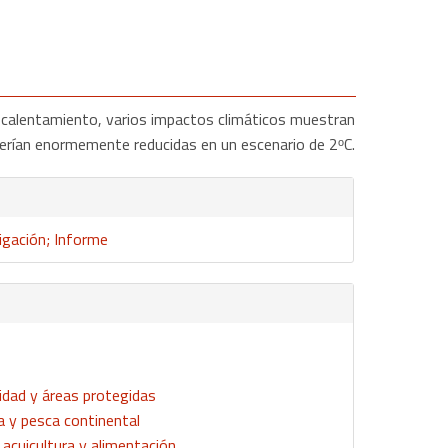
o calentamiento, varios impactos climáticos muestran
 serían enormemente reducidas en un escenario de 2ᵒC.
igación; Informe
idad y áreas protegidas
za y pesca continental
 acuicultura y alimentación