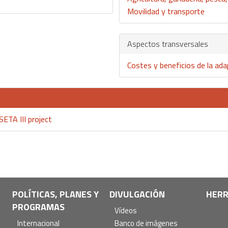
Movilidad y transporte
Aspectos transversales
Costes y beneficios de la ad
SETA III project
POLÍTICAS, PLANES Y
DIVULGACIÓN
HERR
PROGRAMAS
Vídeos
Internacional
Banco de imágenes