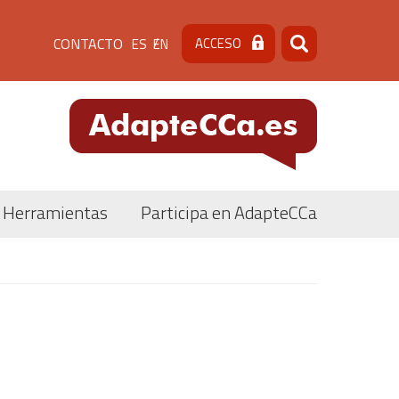
Menú
CONTACTO
ACCESO
ES
EN
Buscar
Buscar
de
cabecera
[contacto]
Herramientas
Participa en AdapteCCa