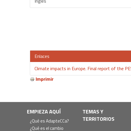
Inglés
Enlaces
Climate impacts in Europe. Final report of the PE
Imprimir
Navegación
EMPIEZA AQUÍ
TEMAS Y
TERRITORIOS
principal
¿Qué es AdapteCCa?
¿Qué es el cambio