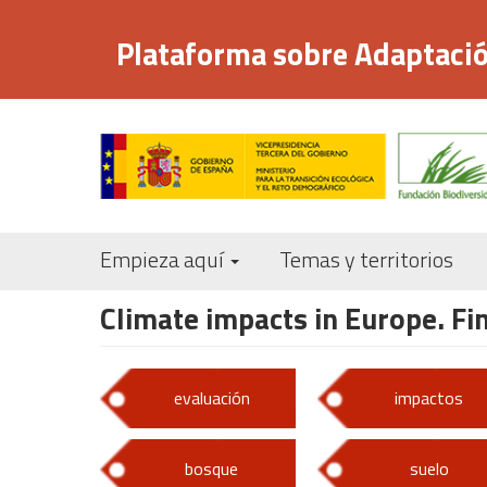
Pasar
al
Plataforma sobre Adaptació
contenido
principal
Empieza aquí
Temas y territorios
Climate impacts in Europe. Fin
evaluación
impactos
bosque
suelo