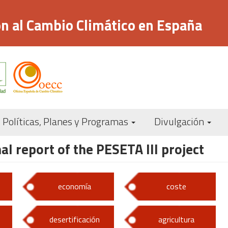
n al Cambio Climático en España
Navegación
Políticas, Planes y Programas
Divulgación
principal
al report of the PESETA III project
economía
coste
desertificación
agricultura