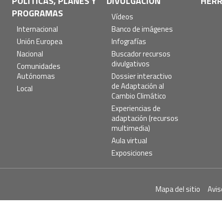
POLÍTICAS, PLANES Y
DIVULGACIÓN
HERR
PROGRAMAS
Vídeos
Internacional
Banco de imágenes
Unión Europea
Infografías
Nacional
Buscador recursos
divulgativos
Comunidades
Autónomas
Dossier interactivo
de Adaptación al
Local
Cambio Climático
Experiencias de
adaptación (recursos
multimedia)
Aula virtual
Exposiciones
Pie
Mapa del sitio
Avis
de