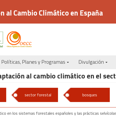
n al Cambio Climático en España
Navegación
Políticas, Planes y Programas
Divulgación
principal
aptación al cambio climático en el sec
sector forestal
bosques
tico en los sistemas forestales españoles y las prácticas selvíco