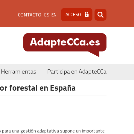
Menú
CONTACTO
ACCESO
ES
EN
Buscar
Buscar
de
cabecera
[contacto]
Herramientas
Participa en AdapteCCa
tor forestal en España
las para una gestión adaptativa supone un importante