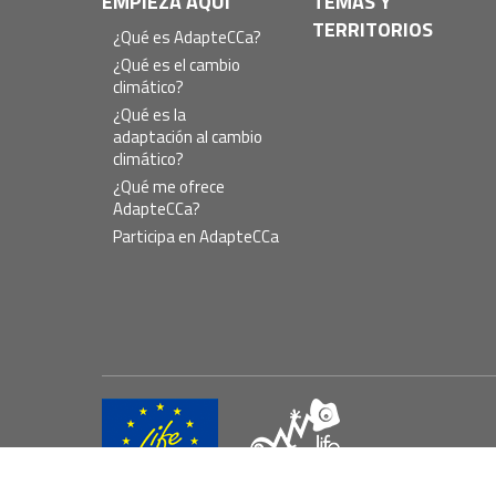
Navegación
EMPIEZA AQUÍ
TEMAS Y
TERRITORIOS
principal
¿Qué es AdapteCCa?
¿Qué es el cambio
climático?
¿Qué es la
adaptación al cambio
climático?
¿Qué me ofrece
AdapteCCa?
Participa en AdapteCCa