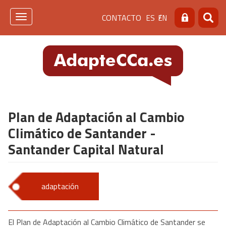
Pasar
Menú
CONTACTO
ES
EN
al
Toggle
Buscar
Busca
contenido
navigation
de
principal
cabecera
[contacto]
Plan de Adaptación al Cambio
Climático de Santander -
Santander Capital Natural
adaptación
El Plan de Adaptación al Cambio Climático de Santander se