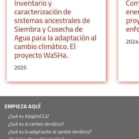
Inventario y
Com
caracterización de
ener
sistemas ancestrales de
pro
Siembra y Cosecha de
enf
Agua para la adaptación al
2024
cambio climático. El
proyecto WaSHa.
2025
Navegación
EMPIEZA AQUÍ
principal
¿Qué es AdapteCCa?
¿Qué es el cambio climático?
¿Qué es la adaptación al cambio climático?