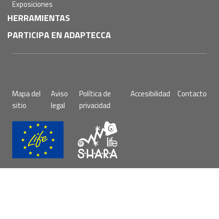
Exposiciones
HERRAMIENTAS
PARTICIPA EN ADAPTECCA
Pie
Mapa del
Aviso
Política de
Accesibilidad
Contacto
de
sitio
legal
privacidad
página