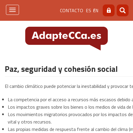
Pasar
Menú
CONTACTO
ES
EN
al
Toggle
Buscar
Busca
contenido
navigation
de
principal
cabecera
[contacto]
Paz, seguridad y cohesión social
El cambio climático puede potenciar la inestabilidad y provocar te
La competencia por el acceso a recursos más escasos debido al
Los impactos graves sobre los bienes o los medios de vida de 
Los movimientos migratorios provocados por los impactos del c
vital y otros recursos.
Las propias medidas de respuesta frente al cambio del clima (