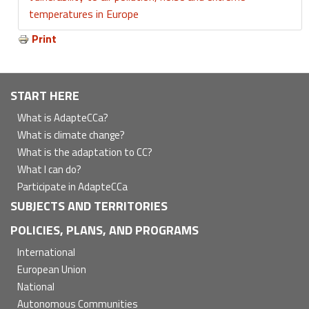
temperatures in Europe
Print
Navegación
START HERE
principal
What is AdapteCCa?
What is climate change?
What is the adaptation to CC?
What I can do?
Participate in AdapteCCa
SUBJECTS AND TERRITORIES
POLICIES, PLANS, AND PROGRAMS
International
European Union
National
Autonomous Communities