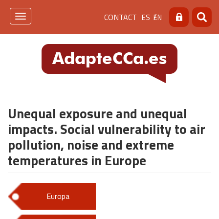
Skip
Menú
CONTACT
ES
EN
to
Toggle
Search
Searc
main
navigation
de
content
cabecera
[contacto]
Unequal exposure and unequal
impacts. Social vulnerability to air
pollution, noise and extreme
temperatures in Europe
Europa